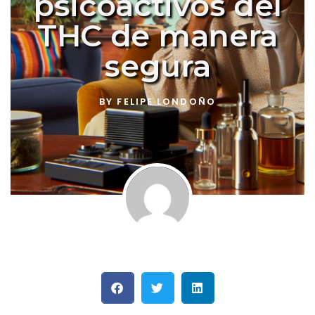
psicoactivos del
THC de manera
segura
BY
FELIPE LONDOÑO