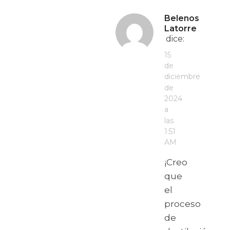
Belenos
Latorre
dice:
15
de
diciembre
de
2024
a
las
1:51
AM
¡Creo
que
el
proceso
de