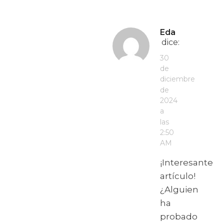
Eda
dice:
30
de
diciembre
de
2024
a
las
2:50
AM
¡Interesante
artículo!
¿Alguien
ha
probado