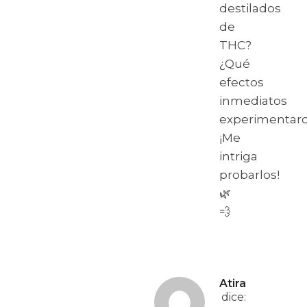
destilados
de
THC?
¿Qué
efectos
inmediatos
experimentar
¡Me
intriga
probarlos!
🌿
💨
Atira
dice: