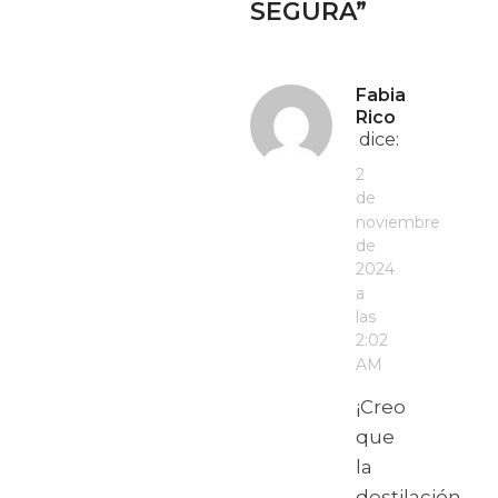
SEGURA
”
Fabia
Rico
dice:
2
de
noviembre
de
2024
a
las
2:02
AM
¡Creo
que
la
destilación