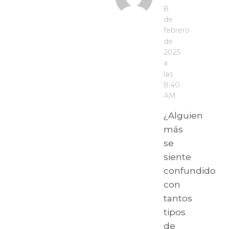
8
de
febrero
de
2025
a
las
8:40
AM
¿Alguien
más
se
siente
confundido
con
tantos
tipos
de