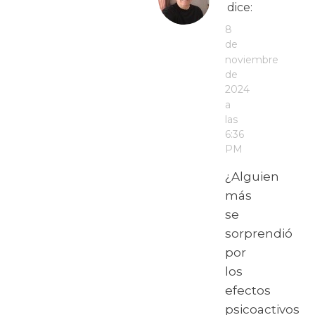
dice:
8
de
noviembre
de
2024
a
las
6:36
PM
¿Alguien
más
se
sorprendió
por
los
efectos
psicoactivos