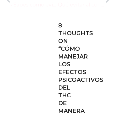
¿Sabes cómo evitar los efectos secundarios de los destilados de THC?
Qué evitar al consumir destilados de THC: Mis consejos para tu mejor experiencia
8
THOUGHTS
ON
“
CÓMO
MANEJAR
LOS
EFECTOS
PSICOACTIVOS
DEL
THC
DE
MANERA